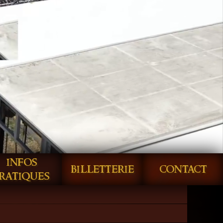
infos
billetterie
contact
ratiques
 et fantastique.