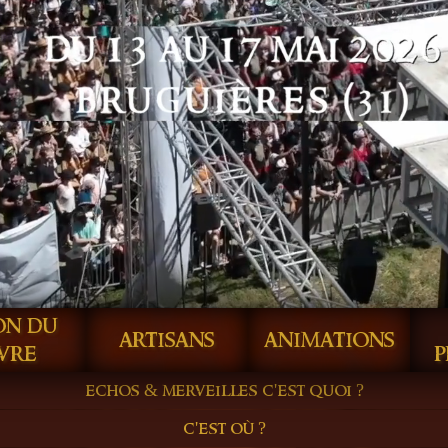
on du
artisans
animations
vre
p
echos & merveilles c'est quoi ?
c'est où ?
al des cultures de l'imaginaire, tendance médiéval