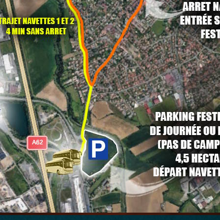
faites du co voiturage !
érents réseaux sociaux du festival dont discord e
dédié en cliquant
ici
a cheval
 son de la musique celtique et tournez à droite "à m
a dos de dragon
 faut bien maîtriser la bestiole pour l'atterrissage