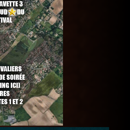
n cliquant
ici
ou sur le groupe facebook
'en donné" et vous voilà au festival !
 près du bascala en toute sécurité.