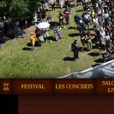
sal
festival
les concerts
li
un grand festiv